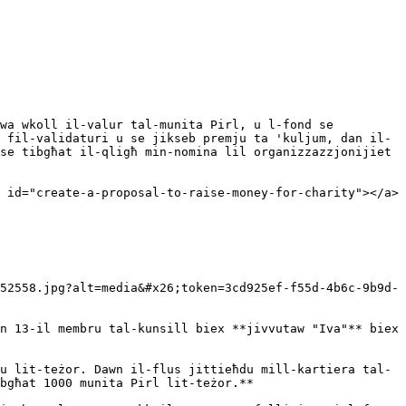
wa wkoll il-valur tal-munita Pirl, u l-fond se 
 fil-validaturi u se jikseb premju ta 'kuljum, dan il-
se tibgħat il-qligħ min-nomina lil organizzazzjonijiet 
 id="create-a-proposal-to-raise-money-for-charity"></a>

52558.jpg?alt=media&#x26;token=3cd925ef-f55d-4b6c-9b9d-
n 13-il membru tal-kunsill biex **jivvutaw "Iva"** biex 
u lit-teżor. Dawn il-flus jittieħdu mill-kartiera tal-
bgħat 1000 munita Pirl lit-teżor.**
