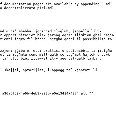
f documentation pages are available by appending `.md` 
a-decentralizzata-pirl.md).

nd u ta’ mħabba, jgħaqqad il-qlub, jappella lill-
r opportunitajiet biex jersaq eqreb flimkien għal ħajja 
zjenti foqra fil-bżonn. setgħa qabel il-possibbiltà ta’ 
zzjoni jġibu effetti prattiċi u sostenibbli li jistgħu 
et li jagħmlu sens mill-qalb se tagħmel ħajtek u dawk 
 ta’ qlub biex ittawwal il-vjaġġ tal-qalb tajba u 
’ skejjel, sptarijiet, l-appoġġ ta’ xjenzati li 
=a36a5f59-4e6b-4eb3-a92b-e0e134147437" alt="" 