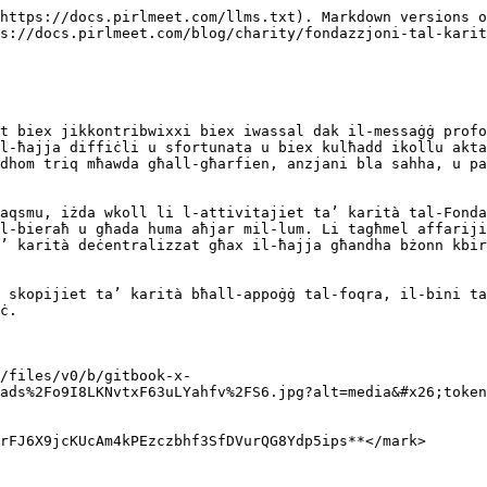
https://docs.pirlmeet.com/llms.txt). Markdown versions o
s://docs.pirlmeet.com/blog/charity/fondazzjoni-tal-karit
t biex jikkontribwixxi biex iwassal dak il-messaġġ profo
l-ħajja diffiċli u sfortunata u biex kulħadd ikollu akta
dhom triq mħawda għall-għarfien, anzjani bla sahha, u pa
aqsmu, iżda wkoll li l-attivitajiet ta’ karità tal-Fonda
l-bieraħ u għada huma aħjar mil-lum. Li tagħmel affariji
’ karità deċentralizzat għax il-ħajja għandha bżonn kbir
 skopijiet ta’ karità bħall-appoġġ tal-foqra, il-bini ta
ċ.

/files/v0/b/gitbook-x-
ads%2Fo9I8LKNvtxF63uLYahfv%2FS6.jpg?alt=media&#x26;token
rFJ6X9jcKUcAm4kPEzczbhf3SfDVurQG8Ydp5ips**</mark>
