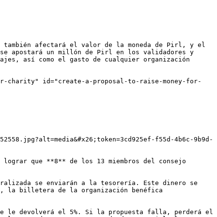
 también afectará el valor de la moneda de Pirl, y el 
se apostará un millón de Pirl en los validadores y 
ajes, así como el gasto de cualquier organización 
or-charity" id="create-a-proposal-to-raise-money-for-
52558.jpg?alt=media&#x26;token=3cd925ef-f55d-4b6c-9b9d-
 lograr que **8** de los 13 miembros del consejo 
ralizada se enviarán a la tesorería. Este dinero se 
, la billetera de la organización benéfica 
e le devolverá el 5%. Si la propuesta falla, perderá el 