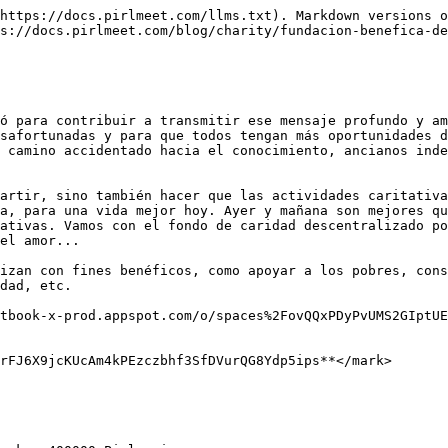
https://docs.pirlmeet.com/llms.txt). Markdown versions o
s://docs.pirlmeet.com/blog/charity/fundacion-benefica-de
ó para contribuir a transmitir ese mensaje profundo y am
safortunadas y para que todos tengan más oportunidades d
 camino accidentado hacia el conocimiento, ancianos inde
artir, sino también hacer que las actividades caritativa
a, para una vida mejor hoy. Ayer y mañana son mejores qu
ativas. Vamos con el fondo de caridad descentralizado po
el amor...

izan con fines benéficos, como apoyar a los pobres, cons
dad, etc.

itbook-x-prod.appspot.com/o/spaces%2FovQQxPDyPvUMS2GIptU
rFJ6X9jcKUcAm4kPEzczbhf3SfDVurQG8Ydp5ips**</mark>
