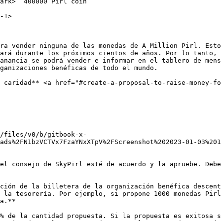
ark>  400000 Pirl coin

-1>

ra vender ninguna de las monedas de A Million Pirl. Esto
ará durante los próximos cientos de años. Por lo tanto, 
anancia se podrá vender e informar en el tablero de mens
ganizaciones benéficas de todo el mundo.

 caridad** <a href="#create-a-proposal-to-raise-money-f
/files/v0/b/gitbook-x-
ads%2FN1bzVCTVx7FzaYNxXTpV%2FScreenshot%202023-01-03%201
el consejo de SkyPirl esté de acuerdo y la apruebe. Debe
ción de la billetera de la organización benéfica descent
 la tesorería. Por ejemplo, si propone 1000 monedas Pirl
a.**

% de la cantidad propuesta. Si la propuesta es exitosa s