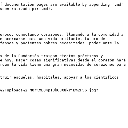
f documentation pages are available by appending `.md` 
scentralizada-pirl.md).

oroso, conectando corazones, llamando a la comunidad a 
e acercarse para una vida brillante. futuro de 
fensos y pacientes pobres necesitados. poder ante la 
s de la Fundación traigan efectos prácticos y 
e hoy. Hacer cosas significativas desde el corazón hará 
rque la vida tiene una gran necesidad de corazones para 
truir escuelas, hospitales, apoyar a los científicos 
E%2Fuploads%2FMOrKMEQ4p13bG8X8krjB%2FS6.jpg?