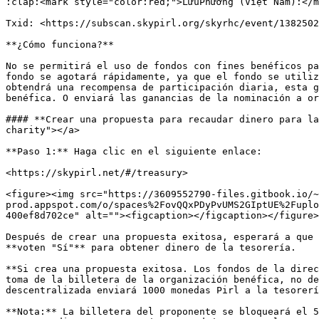
:clap:<mark style="color:red;">LưuPhưởng (Việt Nam):</m
Txid: <https://subscan.skypirl.org/skyrhc/event/1382502
**¿Cómo funciona?**

No se permitirá el uso de fondos con fines benéficos pa
fondo se agotará rápidamente, ya que el fondo se utiliz
obtendrá una recompensa de participación diaria, esta g
benéfica. O enviará las ganancias de la nominación a or
#### **Crear una propuesta para recaudar dinero para la
charity"></a>

**Paso 1:** Haga clic en el siguiente enlace:

​<https://skypirl.net/#/treasury>

<figure><img src="https://3609552790-files.gitbook.io/~
prod.appspot.com/o/spaces%2FovQQxPDyPvUMS2GIptUE%2Fuplo
400ef8d702ce" alt=""><figcaption></figcaption></figure>

Después de crear una propuesta exitosa, esperará a que 
**voten "Sí"** para obtener dinero de la tesorería.

**Si crea una propuesta exitosa. Los fondos de la direc
toma de la billetera de la organización benéfica, no de
descentralizada enviará 1000 monedas Pirl a la tesorerí
**Nota:** La billetera del proponente se bloqueará el 5