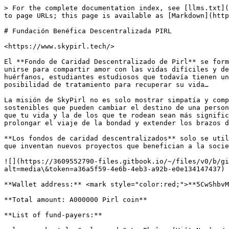
> For the complete documentation index, see [llms.txt](
to page URLs; this page is available as [Markdown](http
# Fundación Benéfica Descentralizada PIRL

<https://www.skypirl.tech/>

El **Fondo de Caridad Descentralizado de Pirl** se form
unirse para compartir amor con las vidas difíciles y de
huérfanos, estudiantes estudiosos que todavía tienen un
posibilidad de tratamiento para recuperar su vida…

La misión de SkyPirl no es solo mostrar simpatía y comp
sostenibles que pueden cambiar el destino de una person
que tu vida y la de los que te rodean sean más signific
prolongar el viaje de la bondad y extender los brazos d
**Los fondos de caridad descentralizados** solo se util
que inventan nuevos proyectos que benefician a la socie
​![](https://3609552790-files.gitbook.io/~/files/v0/b/g
alt=media\&token=a36a5f59-4e6b-4eb3-a92b-e0e134147437)​

**Wallet address:** <mark style="color:red;">**5CwShbvM
**Total amount: A000000 Pirl coin**

**List of fund-payers:**
