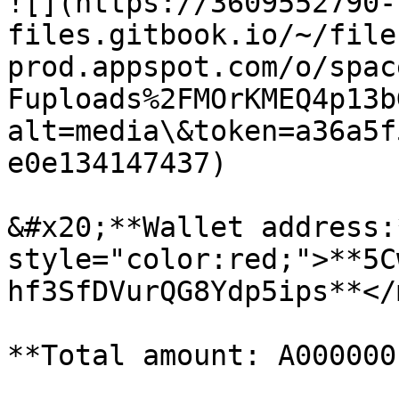
![](https://3609552790-
files.gitbook.io/~/file
prod.appspot.com/o/spac
Fuploads%2FMOrKMEQ4p13b
alt=media\&token=a36a5f
e0e134147437)

&#x20;**Wallet address:
style="color:red;">**5C
hf3SfDVurQG8Ydp5ips**</
**Total amount: A000000