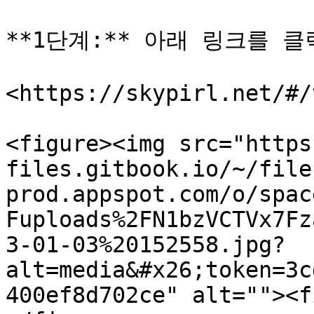
**1단계:** 아래 링크를 클
<https://skypirl.net/#/
<figure><img src="https
files.gitbook.io/~/file
prod.appspot.com/o/spac
Fuploads%2FN1bzVCTVx7Fz
3-01-03%20152558.jpg?
alt=media&#x26;token=3c
400ef8d702ce" alt=""><f