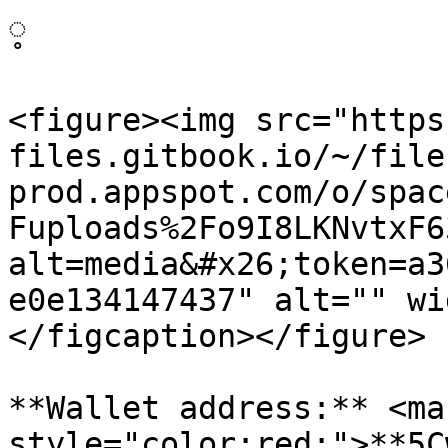
့

<figure><img src="https
files.gitbook.io/~/file
prod.appspot.com/o/spac
Fuploads%2Fo9I8LKNvtxF6
alt=media&#x26;token=a3
e0e134147437" alt="" wi
</figcaption></figure>

**Wallet address:** <mar
style="color:red;">**5C