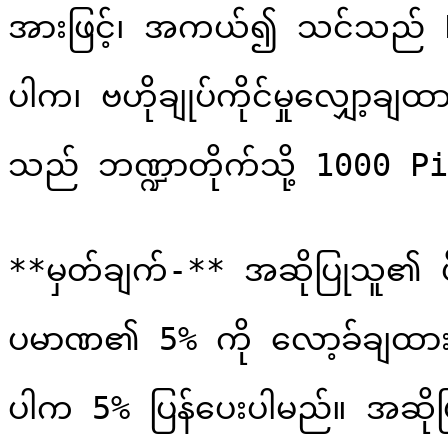
အားဖြင့်၊ အကယ်၍ သင်သည် P
ပါက၊ ဗဟိုချုပ်ကိုင်မှုလျှော့
သည် ဘဏ္ဍာတိုက်သို့ 1000 Pirl 
**မှတ်ချက်-** အဆိုပြုသူ၏ 
ပမာဏ၏ 5% ကို လော့ခ်ချထားမ
ပါက 5% ပြန်ပေးပါမည်။ အဆိုပြု