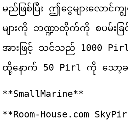
မည်ဖြစ်ပြီး ဤငွေများလောင်ကျွ
များကို ဘဏ္ဍာတိုက်ကို စပမ်း
အားဖြင့် သင်သည် 1000 Pirl 
ထို့နောက် 50 Pirl ကို သော့ခ
**SmallMarine**
