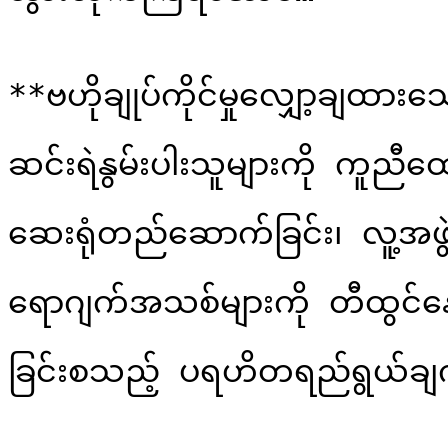
**ဗဟိုချုပ်ကိုင်မှုလျှော့ချထား
ဆင်းရဲနွမ်းပါးသူများကို ကူညီထေ
ဆေးရုံတည်ဆောက်ခြင်း၊ လူ့အဖွ
ရောဂျက်အသစ်များကို တီထွင်နေသည
ခြင်းစသည့် ပရဟိတရည်ရွယ်ချ