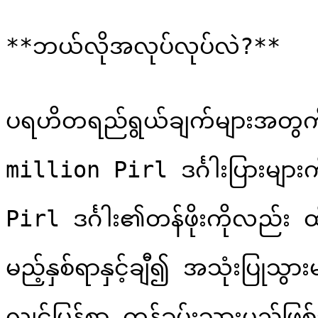
**ဘယ်လိုအလုပ်လုပ်လဲ?**

ပရဟိတရည်ရွယ်ချက်များအတွက် ရ
million Pirl ဒင်္ဂါးပြားများကိ
Pirl ဒင်္ဂါး၏တန်ဖိုးကိုလည်း ထိ
မည့်နှစ်ရာနှင့်ချီ၍ အသုံးပြုသွာ
လျင်မြန်စွာ ကုန်ခမ်းသွားမည်ဖ