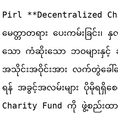
Pirl **Decentralized Char
မေတ္တာတရား ပေးကမ်းခြင်း၊ နှလ
သော ကံဆိုးသော ဘဝများနှင့် ချစ
အသိုင်းအဝိုင်းအား လက်တွဲခေါ်ဆော
ရန် အခွင့်အလမ်းများ ပိုမိုရ
Charity Fund ကို ဖွဲ့စည်းထာ