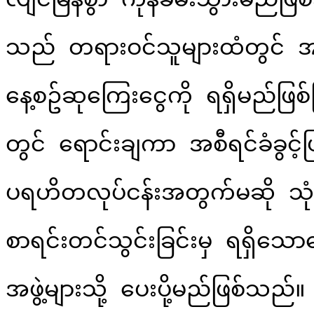
သည် တရားဝင်သူများထံတွင် အစု
နေ့စဥ်ဆုကြေးငွေကို ရရှိမည်ဖြ
တွင် ရောင်းချကာ အစီရင်ခံခွင့
ပရဟိတလုပ်ငန်းအတွက်မဆို သုံး
စာရင်းတင်သွင်းခြင်းမှ ရရှိသော
အဖွဲ့များသို့ ပေးပို့မည်ဖြစ်သည်။
