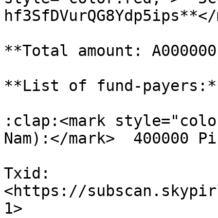
hf3SfDVurQG8Ydp5ips**</
**Total amount: A000000
**List of fund-payers:**
:clap:<mark style="colo
Nam):</mark>  400000 Pi
Txid: 
<https://subscan.skypir
1>
