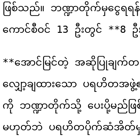
ဖြစ်သည်။ ဘဏ္ဍာတိုက်မှငွေရရန်
ကောင်စီဝင် 13 ဦးတွင် **8 ဦ
**အောင်မြင်တဲ့ အဆိုပြုချက်တစ်ခ
လျှော့ချထားသော ပရဟိတအဖွဲ့၏ ပ
ကို ဘဏ္ဍာတိုက်သို့ ပေးပို့မည်
မဟုတ်ဘဲ ပရဟိတပိုက်ဆံအိတ်မ