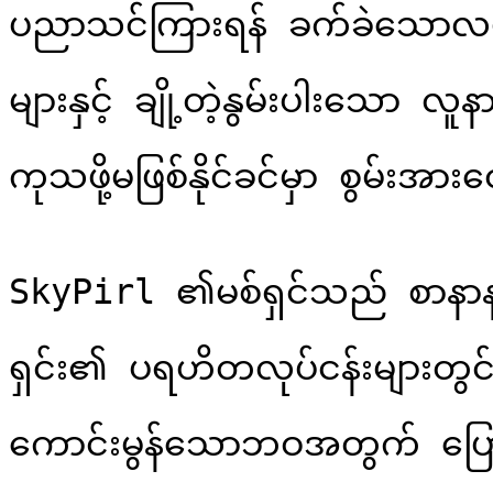
ပညာသင်ကြားရန် ခက်ခဲသောလမ်း
များနှင့် ချို့တဲ့နွမ်းပါးသော လ
ကုသဖို့မဖြစ်နိုင်ခင်မှာ စွမ်းအား
SkyPirl ၏မစ်ရှင်သည် စာနာန
ရှင်း၏ ပရဟိတလုပ်ငန်းများတွင်
ကောင်းမွန်သောဘဝအတွက် ပြောင