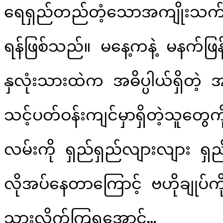
ရေရှည်တည်တံ့သောအကျိုးသက်ရ
ရန်ဖြစ်သည်။ မနေ့ကနဲ့ မနက်ဖြ
နှလုံးသားထဲက အဓိပ္ပါယ်ရှိတဲ့ 
သင့်ပတ်ဝန်းကျင်မှာရှိတဲ့သူတွေက
လမ်းကို ရှည်ရှည်လျားလျား ရှည
လိုအပ်နေတာကြောင့် ဗဟိုချုပ်ကိုင
သွားလိုက်ကြရအောင်…
