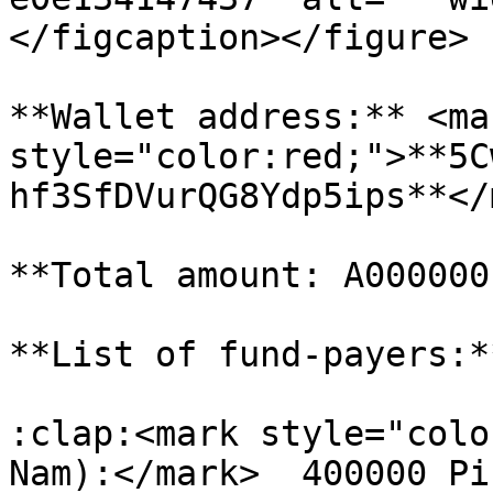
</figcaption></figure>

**Wallet address:** <mar
style="color:red;">**5C
hf3SfDVurQG8Ydp5ips**</
**Total amount: A000000
**List of fund-payers:**
:clap:<mark style="colo
Nam):</mark>  400000 Pi