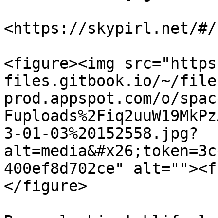
<https://skypirl.net/#/
<figure><img src="https
files.gitbook.io/~/file
prod.appspot.com/o/spac
Fuploads%2Fiq2uuW19MkPz
3-01-03%20152558.jpg?
alt=media&#x26;token=3c
400ef8d702ce" alt=""><f
</figure>
