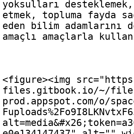
yoksulları desteklemek,
etmek, topluma fayda sa
eden bilim adamlarını d
amaçlı amaçlarla kullanı
<figure><img src="https
files.gitbook.io/~/file
prod.appspot.com/o/spac
Fuploads%2Fo9I8LKNvtxF6
alt=media&#x26;token=a3
e0e134147437" alt="" wi