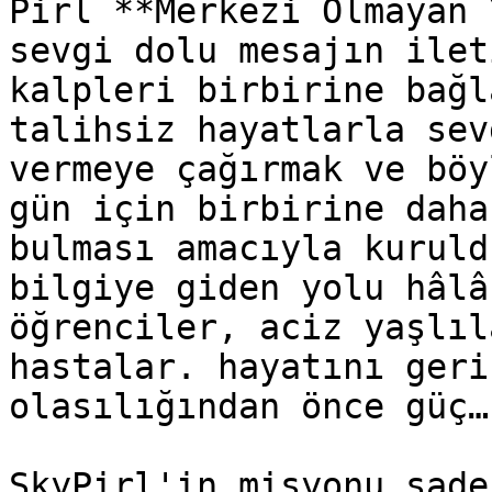
Pirl **Merkezi Olmayan 
sevgi dolu mesajın ilet
kalpleri birbirine bağl
talihsiz hayatlarla sev
vermeye çağırmak ve böy
gün için birbirine daha
bulması amacıyla kuruld
bilgiye giden yolu hâlâ
öğrenciler, aciz yaşlıl
hastalar. hayatını geri
olasılığından önce güç…

SkyPirl'in misyonu sade